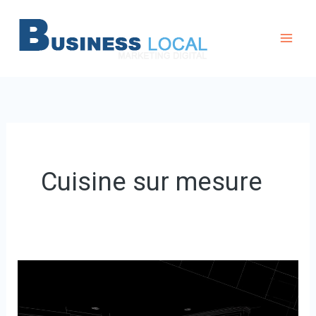
Aller
au
contenu
Cuisine sur mesure
silosa-
interior.com
: