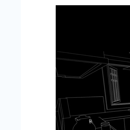
silosa-
interior.com
:
FABRICATION
SUR
MESUR
CUISINE
DRESSING