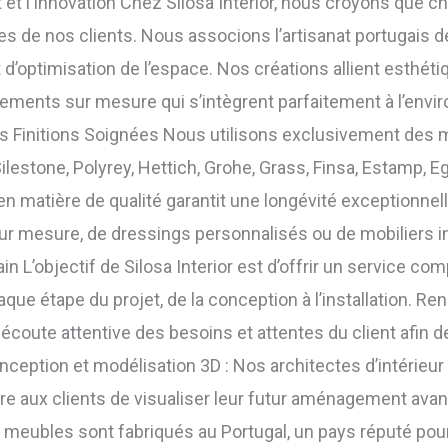
 et l’Innovation Chez Silosa Interior, nous croyons que ch
s de nos clients. Nous associons l’artisanat portugais d
 d’optimisation de l’espace. Nos créations allient esthéti
ements sur mesure qui s’intègrent parfaitement à l’envi
 Finitions Soignées Nous utilisons exclusivement des 
estone, Polyrey, Hettich, Grohe, Grass, Finsa, Estamp, E
 matière de qualité garantit une longévité exceptionnelle 
sur mesure, de dressings personnalisés ou de mobiliers
in L’objectif de Silosa Interior est d’offrir un service co
e étape du projet, de la conception à l’installation. Re
écoute attentive des besoins et attentes du client afin 
ption et modélisation 3D : Nos architectes d’intérieur 
e aux clients de visualiser leur futur aménagement avant
os meubles sont fabriqués au Portugal, un pays réputé po