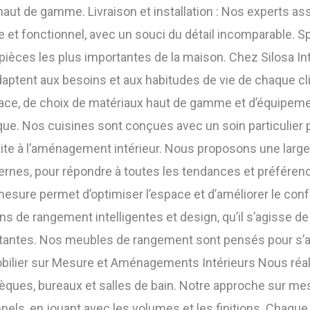
 haut de gamme. Livraison et installation : Nos experts a
 et fonctionnel, avec un souci du détail incomparable. Sp
 pièces les plus importantes de la maison. Chez Silosa I
daptent aux besoins et aux habitudes de vie de chaque c
space, de choix de matériaux haut de gamme et d’équipe
tique. Nos cuisines sont conçues avec un soin particulier
aite à l’aménagement intérieur. Nous proposons une large
dernes, pour répondre à toutes les tendances et préfére
esure permet d’optimiser l’espace et d’améliorer le conf
ons de rangement intelligentes et design, qu’il s’agisse d
ttantes. Nos meubles de rangement sont pensés pour s’a
obilier sur Mesure et Aménagements Intérieurs Nous ré
hèques, bureaux et salles de bain. Notre approche sur m
els, en jouant avec les volumes et les finitions. Chaque