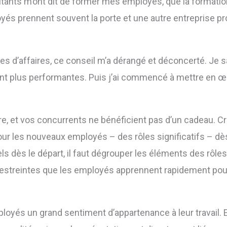
ants m’ont dit de former mes employés, que la formation 
oyés prennent souvent la porte et une autre entreprise pro
affaires, ce conseil m’a dérangé et déconcerté. Je sava
t plus performantes. Puis j’ai commencé à mettre en œu
re, et vos concurrents ne bénéficient pas d’un cadeau.
our les nouveaux employés – des rôles significatifs – dès
éels dès le départ, il faut dégrouper les éléments des rôl
 restreintes que les employés apprennent rapidement po
oyés un grand sentiment d’appartenance à leur travail. E