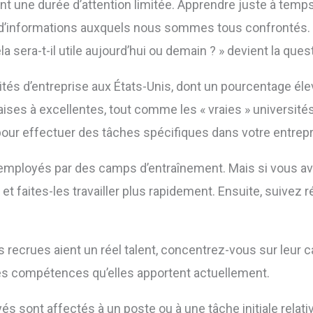
nt une durée d’attention limitée. Apprendre juste à temps
d’informations auxquels nous sommes tous confrontés. 
a sera-t-il utile aujourd’hui ou demain ? » devient la quest
sités d’entreprise aux États-Unis, dont un pourcentage él
ses à excellentes, tout comme les « vraies » universités. M
ur effectuer des tâches spécifiques dans votre entrepr
 employés par des camps d’entraînement. Mais si vous avi
s et faites-les travailler plus rapidement. Ensuite, suive
s recrues aient un réel talent, concentrez-vous sur leur
 les compétences qu’elles apportent actuellement.
s sont affectés à un poste ou à une tâche initiale relat