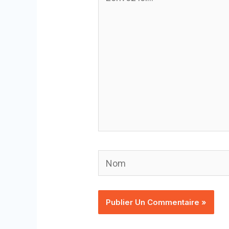
ici…
Nom