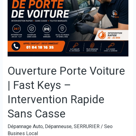
|
Fast
Keys
–
Intervention
Rapide
Sans
Ouverture Porte Voiture
Casse
| Fast Keys –
Intervention Rapide
Sans Casse
Dépannage Auto
,
Dépanneuse
,
SERRURIER
/
Seo
Busines Local