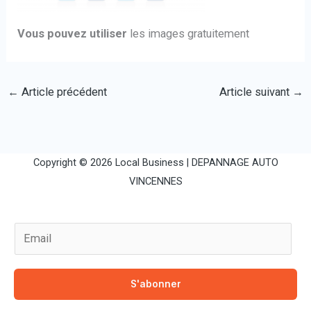
Vous pouvez utiliser
les images gratuitement
←
Article précédent
Article suivant
→
Copyright © 2026 Local Business |
DEPANNAGE AUTO
VINCENNES
E
m
a
S'abonner
i