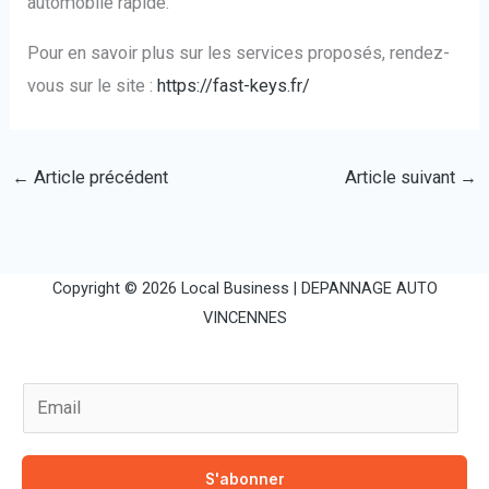
automobile rapide.
Pour en savoir plus sur les services proposés, rendez-
vous sur le site :
https://fast-keys.fr/
←
Article précédent
Article suivant
→
Copyright © 2026 Local Business |
DEPANNAGE AUTO
VINCENNES
E
m
a
S'abonner