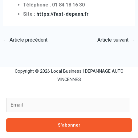
Téléphone : 01 84 18 16 30
Site :
https://fast-depann.fr
←
Article précédent
Article suivant
→
Copyright © 2026 Local Business |
DEPANNAGE AUTO
VINCENNES
E
m
a
S'abonner
i