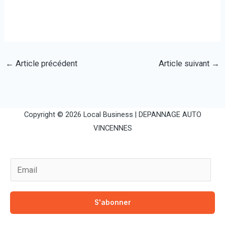
←
Article précédent
Article suivant
→
Copyright © 2026 Local Business |
DEPANNAGE AUTO
VINCENNES
E
m
a
S'abonner
i